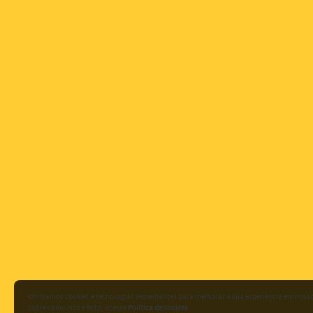
Utilizamos cookies e tecnologias semelhantes para melhorar a sua experiência em noss
sobre como isso é feito, acesse
Política de cookies
.