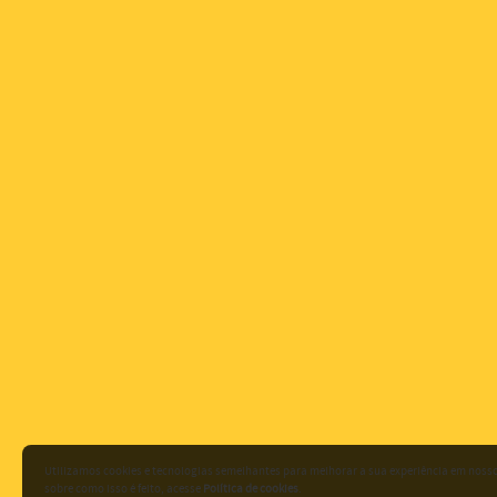
Utilizamos cookies e tecnologias semelhantes para melhorar a sua experiência em noss
sobre como isso é feito, acesse
Política de cookies
.