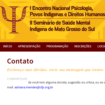
INÍCIO
APRESENTAÇÃO
PROGRAMAÇÃO
INSCRIÇÕES
LOCA
Contato
Esclareça suas dúvidas, envie sua mensagem que iremos 
COMPARTILHE
Se você tem alguma dúvida, sugestão ou crítica, ou se
mail:
adriana.mendes@cfp.org.br